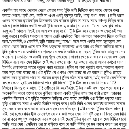
আমাকে বানাতেই হবে। কিন্তু কে হবে আমার বন্ধু?" ও উত্তর খুঁজে পায় না।
একদিন মার সাথে দোকান থেকে ফেরার সময় টুকি জলি দিদিকে কার সাথে ফোনে কথা
বলতে শোনে,"হ্যাঁ মেঘ, আমি না এখন একটু ব্যস্ত আছি, পড়ে কথা বলব"।জলি থাকে
ওদের সামনের ফ্ল্যাটবাড়ির তিনতলায় যার বাড়িতে টুকির মা মাঝে মাঝে কাপড় বিক্রি করে
আসে।জলি দিদির কথাটা শুনেই টুকি অবাক হয়ে যায়।ও ভাবে, “ওমা, মেঘ বুঝি কারও
বন্ধু হয়? তাহলে নিশ্চই সে আমারও বন্ধু হবে!" টুকি ঠিক করে নেয় যে ও মেঘকেই ওর
বন্ধু করবে।পরদিন সকালে ও ওদের ছোট ছাদটাতে গিয়ে ঝলমলে আকাশের দিকে তাকিয়ে
বলে,“মেঘদিদি,ও মেঘদিদি,তুমি আমার বন্ধু হবে?" সঙ্গে সঙ্গে একটা সাদা তুলতুলে মেঘ
কোথা থেকে উড়ে এসে বসে নীল ঝক্‌ঝকে আকাশের ওপর আর ওর দিকে তাকিয়ে হাসে।
টুকি বুঝতে পারে মেঘদিদি ওর প্রস্তাবে সম্মতি জানিয়েছে।ব্যস, টুকির আর আনন্দের শেষ
থাকে না।এতদিনে ও একটা বন্ধু খুঁজে পেয়েছে।তারপর থেকে ও ওর সব মনের কথা মেঘ
দিদিকে বলে আর মেঘ দিদিও সেই শুনে কখনো লাল হয়,কখনো কালো আবার কখনো সাদা।
ইদানীং কোলকাতা শহরে প্রচন্ড গরম পড়েছে।টুকির মা-বাবা প্রায়ই বলে,“গরমের জ্বালা
আর সহ্য করা যাচ্ছে না।এই বৃষ্টিটা যে এখনও কেন হচ্ছে না কে জানে!" টুকিও রাত্রে
ভালো করে ঘুমোতে পারে না গরমের জন্য।টুকির হঠাৎ মনে আসে,“এই কথাটা মেঘদিদিকে
বললে কেমন হয়?মেঘ দিদিতো পারে বৃষ্টি দিতে!" টুকি ঠিক করে মেঘ দিদিকে ও চিঠি
লিখবে।কিন্তু তার কাছে চিঠি পৌঁছবে কি করে?হঠাৎ টুকির একটা কথা মনে পড়ে যায়।ও
অনেকদিন আগে ওদের ছাদে কুড়িয়ে পাওয়া একটা ঘুড়ির ওপর ওর বার্তা লেখে।তারপর
একদিন বিকেলে ওই ঘুড়িটা আকাশে উড়িয়ে দেয় যাতে মেঘদিদি ওর চিঠিটা পড়তে পারে।
ঘুড়ি ওড়ানোর সময় ও একটা জিনিস লক্ষ্য করে।জলি দিদি ওদের ফ্ল্যাটের জানলার সামনে
মুখ বেজার করে বসে আছে আর মনে হল যেন কাঁদছেও।এটা দেখেও টুকির খারাপ লাগে।
যাই হোক্‌,পরেরদিন টুকি ভেবেছিল যে ওর কথা শুনে মেঘ দিদি বৃষ্টি দেবে।কিন্তু মেঘ দিদি
তা না করে শুধু মুখ ফ্যাকাসে করে থাকে।এই দেখে টুকির খুব রাগ হয়।ও মেঘ দিদির সাথে
আড়ি করে দেয়।সেদিনই ওর মা বাড়িতে বলে যে জলি দিদির খুব মন খারাপ কারণ ওর বন্ধুর