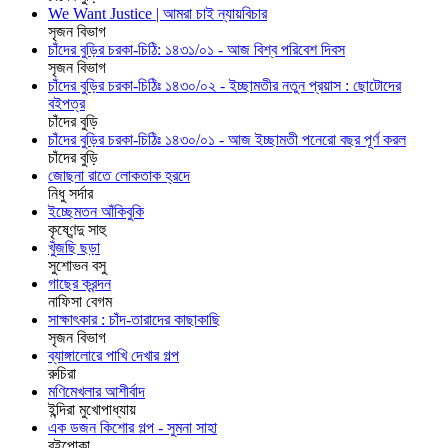
We Want Justice | আমরা চাই ন্যায়বিচার
সৃজন বিভাগ
চাঁদের বুড়ির চরকা-চিঠি: ১৪৩১/০১ - আজ বিশ্ব পরিবেশ দিবস
সৃজন বিভাগ
চাঁদের বুড়ির চরকা-চিঠিঃ ১৪৩০/০২ - ইচ্ছামতীর নতুন প্রয়াস : ছোটোদের
বইপত্র
চাঁদের বুড়ি
চাঁদের বুড়ির চরকা-চিঠিঃ ১৪৩০/০১ - আজ ইচ্ছামতী পনেরো বছর পূর্ণ করল
চাঁদের বুড়ি
জোছনা রাতে লোকতাক হ্রদে
নিধু সর্দার
ইচ্ছেমতন আঁকিবুকি
কৃষ্ণেন্দু সাহু
খুঁজছি ছড়া
সুশোভন বসু
গাছের ক্রন্দন
নাফিসা বেগম
সাক্ষাৎকার : চাঁদ-তারাদের কাছাকাছি
সৃজন বিভাগ
ব্যাঙ্গালোরে পাখি দেখার গল্প
রুচিরা
মণিমেখলার আশীর্বাদ
ইন্দিরা মুখোপাধ্যায়
এক ডজন কিশোর গল্প - সুমনা সাহা
বইপোকা