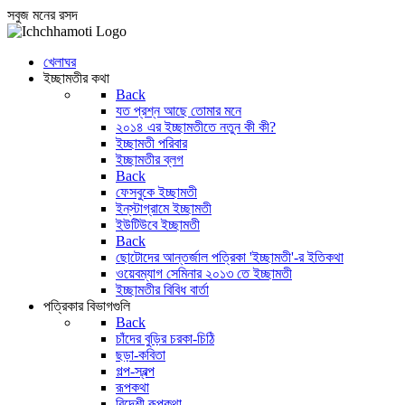
সবুজ মনের রসদ
খেলাঘর
ইচ্ছামতীর কথা
Back
যত প্রশ্ন আছে তোমার মনে
২০১৪ এর ইচ্ছামতীতে নতুন কী কী?
ইচ্ছামতী পরিবার
ইচ্ছামতীর ব্লগ
Back
ফেসবুকে ইচ্ছামতী
ইন্‌স্টাগ্রামে ইচ্ছামতী
ইউটিউবে ইচ্ছামতী
Back
ছোটোদের আন্তর্জাল পত্রিকা 'ইচ্ছামতী'-র ইতিকথা
ওয়েবম্যাগ সেমিনার ২০১৩ তে ইচ্ছামতী
ইচ্ছামতীর বিবিধ বার্তা
পত্রিকার বিভাগগুলি
Back
চাঁদের বুড়ির চরকা-চিঠি
ছড়া-কবিতা
গল্প-স্বল্প
রূপকথা
বিদেশী রূপকথা