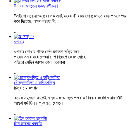
উদ্ভিদ জগতের সহজ বর্গীকরণ
"এইতো সবে নভেম্বরের শুরু এরই মধ্যে কী রকম ভোরবেলাতে বরফ পড়তে শুরু
করে দিয়েছে, লক্ষ্য করেছ কি,
...
গল্পদাদু
গল্পদাদু কোথায় থাকে কেউ জানেনা সত্যি করে
পায়ের তলায় সর্ষে দেওয়া দেশ বিদেশে কেবল ঘোরে,
এইতো সেদিন জাপান গেল,একেবানা
...
চৌম্বকশক্তি ও তড়িৎশক্তি
চিত্র ১ - কম্পাস
কয়েক সহস্রাব্দ আগেই মানুষ এক অদ্ভুত পাথর আবিষ্কার করেছিল যার দু'টি
আশ্চর্য ধর্ম ছিল। প্রথমত, সেগুলো
...
তিন রকমের শব্দবাজি