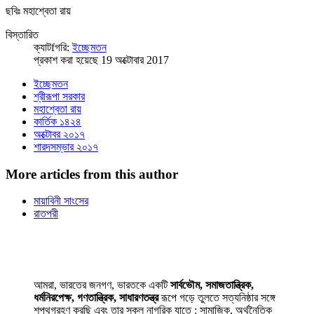
ছবিঃ মহাশ্বেতা রায়
বিস্তারিত
ক্যাটfগরি:
ইচ্ছেমতন
প্রকাশ করা হয়েছে 19 অক্টোবার 2017
ইচ্ছেমতন
শ্রীরূপা সরকার
মহাশ্বেতা রায়
কার্তিক ১৪২৪
অক্টোবর ২০১৭
শারদসম্ভার ২০১৭
More articles from this author
মায়াবিনী সাংসের
রাতপরী
আমরা, ভারতের জনগণ, ভারতকে একটি
সার্বভৌম, সমাজতান্ত্রিক,
ধর্মনিরপেক্ষ, গণতান্ত্রিক, সাধারণতন্ত্র
রূপে গড়ে তুলতে সত্যনিষ্ঠার সঙ্গে
শপথগ্রহণ করছি এবং তার সকল নাগরিক যাতে : সামাজিক, অর্থনৈতিক