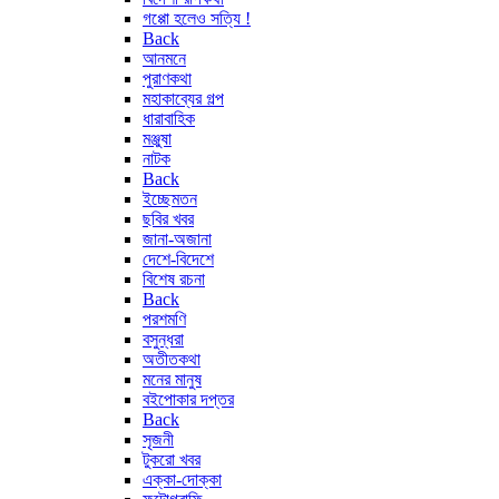
গপ্পো হলেও সত্যি !
Back
আনমনে
পুরাণকথা
মহাকাব্যের গল্প
ধারাবাহিক
মঞ্জুষা
নাটক
Back
ইচ্ছেমতন
ছবির খবর
জানা-অজানা
দেশে-বিদেশে
বিশেষ রচনা
Back
পরশমণি
বসুন্ধরা
অতীতকথা
মনের মানুষ
বইপোকার দপ্তর
Back
সৃজনী
টুকরো খবর
এক্কা-দোক্কা