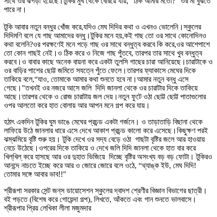
সাথে ওর ঝগড়া হয়েছে।টুকির মুখ থেকে বেরিয়ে যায়, “ঠিক আমার মতো?" ওর মা বুঝতে
পারে না।
টুকি আবার নতুন বন্ধুর খোঁজ করে,যদিও মেঘ দিদির কথা ও এখনও ভোলেনি।স্কুলের
দিদিমণি বলে যে গাছ আমাদের বন্ধু।টুকির মনে হয়,কই গাছ তো ওর সাথে কোনোদিনও
কথা বলেনি?ওর পরক্ষণেই মনে পড়ে গাছ ওর সাথে বন্ধুত্ব করবে কি করে,ওর আশেপাশে
তো কোন গাছই নেই।ও ঠিক করে ও নিজে গাছ পুঁতবে, তারপর তার সাথে খুব বন্ধুত্ব
করবে।ও বাবার কাছে অনেক বায়না করে একটা তুলসি গাছের চারা আনিয়েছে।চারাটাকে ও
ওর বাড়ির পাশের ছোট্ট জমিতে সযত্নে পুঁতে ফেলে।তারপর ফ্যাকাসে মেঘের দিকে
তাকিয়ে বলে,“যাও, তোমাকে আমার কথা শুনতে হবে না।আমার নতুন বন্ধু এসে
গেছে।"তখনই ওর নজরে আসে জলি দিদি জানলা থেকে ওর চারাটার দিকে তাকিয়ে
আছে।তারপর থেকে ও রোজ চারাটায় জল দেয়।নতুন ফুটে ওঠা ছোট্ট ছোট্ট পাতাগুলোর
ওপর আলতো করে হাত বোলায় আর আপন মনে গল্প করে যায়।
হঠাৎ একদিন টুকির ঘুম ভাঙে মেঘের প্রচন্ড একটা গর্জনে। ও তাড়াতাড়ি বিছানা থেকে
লাফিয়ে উঠে জানলার ধারে এসে দেখে আকাশ প্রচন্ড কালো করে এসেছে।কিছুক্ষণ পরই
ঝম্‌ঝমিয়ে বৃষ্টি শুরু হয়। টুকি দেখে ওর সদ্য বেড়ে ওঠা গাছটা বৃষ্টির জলে আর হাওয়ায়
নেচে উঠেছে।ওপরের দিকে তাকিয়ে ও দেখে জলি দিদি জানলা থেকে হাত বার করে
খিল্‌খিল্‌ করে হাসছে আর ওর দুহাত ভিজিয়ে দিচ্ছে বৃষ্টির অসংখ্য বড় বড় ফোটা। টুকিরও
আনন্দে নাচতে ইচ্ছে করে আর ও জোরে জোরে বলে ওঠে, “থ্যাঙ্ক ইউ, মেঘ দিদি!
তোমার সঙ্গে আবার ভাব!!"
শ্রীরূপা সরকার সেন্ট জন্‌স ডায়োসেশন স্কুলের দ্বাদশ শ্রেণীর বিজ্ঞান বিভাগের ছাত্রী।
বই পড়তে (বিশেষ করে গোয়েন্দা গল্প), লিখতে, আঁকতে এবং গান শুনতে ভালবাসে।
শ্রীরূপার প্রিয় লেখিকা লীলা মজুমদার