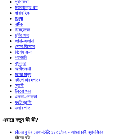
পুরাণকথা
মহাকাব্যের গল্প
ধারাবাহিক
মঞ্জুষা
নাটক
ইচ্ছেমতন
ছবির খবর
জানা-অজানা
দেশে-বিদেশে
বিশেষ রচনা
পরশমণি
বসুন্ধরা
অতীতকথা
মনের মানুষ
বইপোকার দপ্তর
সৃজনী
টুকরো খবর
এক্কা-দোক্কা
ফটোগ্রাফি
মজার পাতা
এবারে নতুন কী কী?
চাঁদের বুড়ির চরকা-চিঠি: ১৪৩১/০২ - আমরা চাই ন্যায়বিচার
চাঁদের বুড়ি