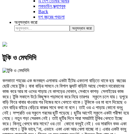
এ দেশ তোমার আমার
লকডাউন স্ক্র্যাপবুক
Back
দশ বছরের পথচলা
অনুসন্ধান করো
অনুসন্ধান করো
টুকি ও মেঘদিদি
কলকাতা শহরের এক জনবহুল এলাকায় একটা ইঁটের একতলা বাড়িতে থাকে ছয় বছরের
ছোট্ট মেয়ে টুকি। বাবা বাড়ির সামনে যে বিশাল ফ্ল্যাট বাড়িটা আছে সেখানে দারোয়ানের
কাজ করে আর মা ওদের পাড়ায় যে কাপড়ের দোকান, সেখানে কাপড় সেলাইয়ের কাজ
করে। টুকি সকালে উঠে কিছুক্ষন পড়াশুনো করে নিয়ে তারপর স্কুলে চলে যায়। দুপুরে
বাড়ি ফিরে খাবার খাওয়ার পর নিজের মনে খেলতে থাকে। টুকিকে ওর মা বলে দিয়েছে ও
যেন বাড়ির বাইরে বেড়িয়ে কারুর সাথে কথা না বলে। তাই ওর এ পাড়ায় কোনো বন্ধু
নেই। সম্প্রতি ওর স্কুলে গরমের ছুটি পড়েছে। ছুটির আগেই স্কুলে একটা পরীক্ষা হয়ে
গেছে। নতুন পড়া সেরকম নেই। তাই ছুটির দিনে সারা সময়টাই টুকির খেলতে ইচ্ছে
করে। কিন্তু খেলবে কার সাথে? ওর তো কোনো বন্ধুই নেই। ওর সারাদিন বড্ড একা
একা লাগে। টুকি ভাবে,"না, এভাবে একা একা আর খেলা যাচ্ছে না। এবার একটা বন্ধু