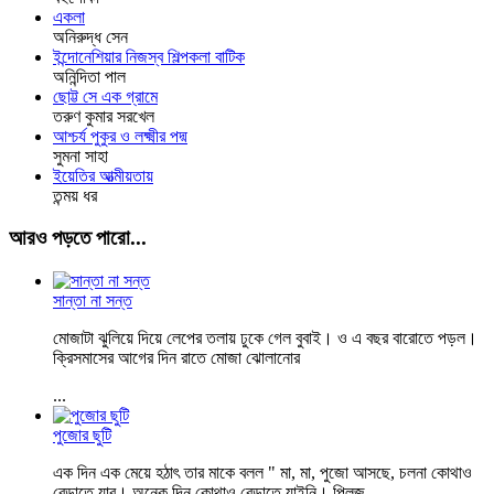
একলা
অনিরুদ্ধ সেন
ইন্দোনেশিয়ার নিজস্ব শিল্পকলা বাটিক
অনিন্দিতা পাল
ছোট্ট সে এক গ্রামে
তরুণ কুমার সরখেল
আশ্চর্য পুকুর ও লক্ষ্মীর পদ্ম
সুমনা সাহা
ইয়েতির আত্মীয়তায়
তন্ময় ধর
আরও পড়তে পারো...
সান্তা না সন্ত
মোজাটা ঝুলিয়ে দিয়ে লেপের তলায় ঢুকে গেল বুবাই। ও এ বছর বারোতে পড়ল।
ক্রিসমাসের আগের দিন রাতে মোজা ঝোলানোর
...
পুজোর ছুটি
এক দিন এক মেয়ে হঠাৎ তার মাকে বলল " মা, মা, পুজো আসছে, চলনা কোথাও
বেড়াতে যাব। অনেক দিন কোথাও বেড়াতে যাইনি। প্লিজ,