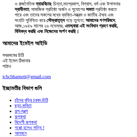
ও রাজনৈতিক
ন্যায়বিচার
; চিন্তা,মতপ্রকাশ, বিশ্বাস, ধর্ম এবং উপাসনার
স্বাধীনতা
; সামাজিক প্রতিষ্ঠা অর্জন ও সুযোগের
সমতা
প্রতিষ্ঠা করতে
পারে এবং তাদের সকলের মধ্যে ব্যক্তি-সম্ভ্রম ও জাতীয় ঐক্য এবং
সংহতি সুনিশ্চিত করে
সৌভ্রাতৃত্ব
গড়ে তুলতে;
আমাদের গণপরিষদে
,
আজ,১৯৪৯ সালের ২৬ নভেম্বর,
এতদ্দ্বারা এই সংবিধান গ্রহণ করছি,
বিধিবদ্ধ করছি এবং নিজেদের অর্পণ করছি।
আমাদের ইমেইল আইডি
সবরকমের চিঠি
এই ইমেল ঠিকানায়
পাঠাও
ichchhamoti@gmail.com
ইচ্ছামতীর বিভাগ গুলি
চাঁদের বুড়ির চরকা-চিঠি
ছড়া-কবিতা
গল্প-স্বল্প
রূপকথা
বিদেশী রূপকথা
গপ্পো হলেও সত্যি !
আনমনে