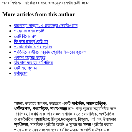
জন্য লিখলেও, মাঝেমধ্যে বড়দের জন্যেও লেখার চেষ্টা করেন।
More articles from this author
রাজকন্যা সান্তুবং ও রাজকন্যা সেইজিঙজান
গাছেদের জন্য লড়াই
ছোট্ট বিলের গল্প
কি করে রামধনু তৈরি হল
পানোভবাবার বিশেষ বড়দিন
প্রতিদিনের জীবনে প্রথম শ্রেণির লিভারের প্রয়োগ
একশো বছরের ভবঘুরে
যাঁর হাত ধরে হয় বর্ণ পরিচয়
সেই মহা প্লাবন
দুর্গাপুজো
আমরা, ভারতের জনগণ, ভারতকে একটি
সার্বভৌম, সমাজতান্ত্রিক,
ধর্মনিরপেক্ষ, গণতান্ত্রিক, সাধারণতন্ত্র
রূপে গড়ে তুলতে সত্যনিষ্ঠার সঙ্গে
শপথগ্রহণ করছি এবং তার সকল নাগরিক যাতে : সামাজিক, অর্থনৈতিক
ও রাজনৈতিক
ন্যায়বিচার
; চিন্তা,মতপ্রকাশ, বিশ্বাস, ধর্ম এবং উপাসনার
স্বাধীনতা
; সামাজিক প্রতিষ্ঠা অর্জন ও সুযোগের
সমতা
প্রতিষ্ঠা করতে
পারে এবং তাদের সকলের মধ্যে ব্যক্তি-সম্ভ্রম ও জাতীয় ঐক্য এবং