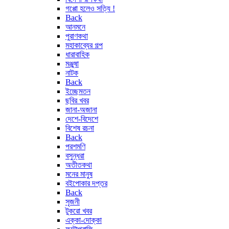
গপ্পো হলেও সত্যি !
Back
আনমনে
পুরাণকথা
মহাকাব্যের গল্প
ধারাবাহিক
মঞ্জুষা
নাটক
Back
ইচ্ছেমতন
ছবির খবর
জানা-অজানা
দেশে-বিদেশে
বিশেষ রচনা
Back
পরশমণি
বসুন্ধরা
অতীতকথা
মনের মানুষ
বইপোকার দপ্তর
Back
সৃজনী
টুকরো খবর
এক্কা-দোক্কা