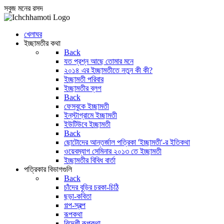
সবুজ মনের রসদ
খেলাঘর
ইচ্ছামতীর কথা
Back
যত প্রশ্ন আছে তোমার মনে
২০১৪ এর ইচ্ছামতীতে নতুন কী কী?
ইচ্ছামতী পরিবার
ইচ্ছামতীর ব্লগ
Back
ফেসবুকে ইচ্ছামতী
ইন্‌স্টাগ্রামে ইচ্ছামতী
ইউটিউবে ইচ্ছামতী
Back
ছোটোদের আন্তর্জাল পত্রিকা 'ইচ্ছামতী'-র ইতিকথা
ওয়েবম্যাগ সেমিনার ২০১৩ তে ইচ্ছামতী
ইচ্ছামতীর বিবিধ বার্তা
পত্রিকার বিভাগগুলি
Back
চাঁদের বুড়ির চরকা-চিঠি
ছড়া-কবিতা
গল্প-স্বল্প
রূপকথা
বিদেশী রূপকথা