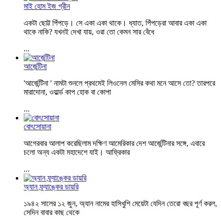
মাই হোম ইজ গ্রীন
একটা ছোট্ট পিঁপড়ে। সে একা একা থাকে। ধ্যাত, পিঁপড়েরা আবার একা একা
থাকে নাকি? যখনই দেখা যায়, ওরা তো কেমন সার বেঁধে
...
আর্জেন্টিনা
'আর্জেন্টিনা ' নামটা শুনলে প্রথমেই লিওনেল মেসির কথা মনে আসে তো? তারপরে
মারাদোনা, ওয়ার্ল্ড কাপ হোক বা কোপা
...
বোৎসোয়ানা
আগেরবার আলাপ করেছিলাম দক্ষিণ আমেরিকার দেশ আর্জেন্টিনার সঙ্গে, এবারে
চলো অন্য একটা মহাদেশে যাই। আফ্রিকার
...
অ্যান ফ্র্যাঙ্কের ডায়রি
১৯৪২ সালের ১২ জুন, অ্যান নামের হাসিখুশি মেয়েটা যেদিন তেরো বছর পূর্ণ করল,
সেদিন বাবার কাছ থেকে