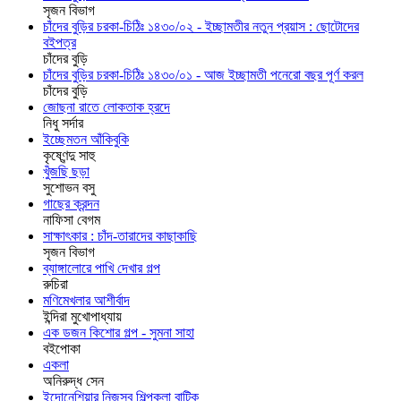
সৃজন বিভাগ
চাঁদের বুড়ির চরকা-চিঠিঃ ১৪৩০/০২ - ইচ্ছামতীর নতুন প্রয়াস : ছোটোদের
বইপত্র
চাঁদের বুড়ি
চাঁদের বুড়ির চরকা-চিঠিঃ ১৪৩০/০১ - আজ ইচ্ছামতী পনেরো বছর পূর্ণ করল
চাঁদের বুড়ি
জোছনা রাতে লোকতাক হ্রদে
নিধু সর্দার
ইচ্ছেমতন আঁকিবুকি
কৃষ্ণেন্দু সাহু
খুঁজছি ছড়া
সুশোভন বসু
গাছের ক্রন্দন
নাফিসা বেগম
সাক্ষাৎকার : চাঁদ-তারাদের কাছাকাছি
সৃজন বিভাগ
ব্যাঙ্গালোরে পাখি দেখার গল্প
রুচিরা
মণিমেখলার আশীর্বাদ
ইন্দিরা মুখোপাধ্যায়
এক ডজন কিশোর গল্প - সুমনা সাহা
বইপোকা
একলা
অনিরুদ্ধ সেন
ইন্দোনেশিয়ার নিজস্ব শিল্পকলা বাটিক