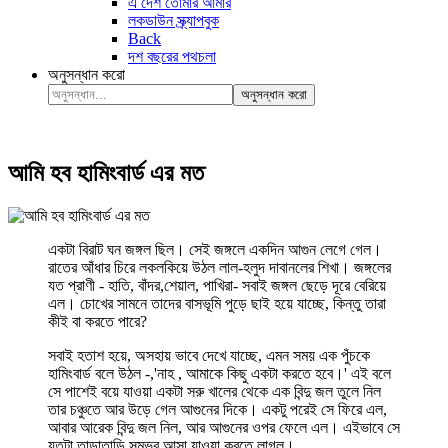
এ দেশ তোমার আমার
লকডাউন স্ক্র্যাপবুক
Back
দশ বছরের পথচলা
অনুসন্ধান করো
অনুসন্ধান করো
আমি হব হামিংবার্ড এর মত
একটা বিরাট ঘন জঙ্গল ছিল। সেই জঙ্গলে একদিন আগুন লেগে গেল।
রাতের আঁধার চিরে লকলকিয়ে উঠল লাল-হলুদ দাবানলের শিখা। জঙ্গলের
যত প্রাণী - হাতি, বাঁদর,শেয়াল, পাখিরা- সবাই জঙ্গল ছেড়ে দূরে বেরিয়ে
এল। চোখের সামনে তাদের বাসভূমি পুড়ে ছাই হয়ে যাচ্ছে, কিন্তু তারা
কীই বা করতে পারে?
সবাই হতাশ হয়ে, অসহায় ভাবে দেখে যাচ্ছে, এমন সময় এক পুঁচকে
হামিংবার্ড বলে উঠল -,'নাহ , আমাকে কিছু একটা করতে হবে।' এই বলে
সে পাশেই বয়ে যাওয়া একটা সরু খালের থেকে এক বিন্দু জল তুলে নিল
তার চঞ্চুতে আর উড়ে গেল আগুনের দিকে। একটু পরেই সে ফিরে এল,
আবার আরেক বিন্দু জল নিল, আর আগুনের ওপর ফেলে এল। এইভাবে সে
যতটা তাড়াতাড়ি সম্ভব আসা যাওয়া করতে লাগল।