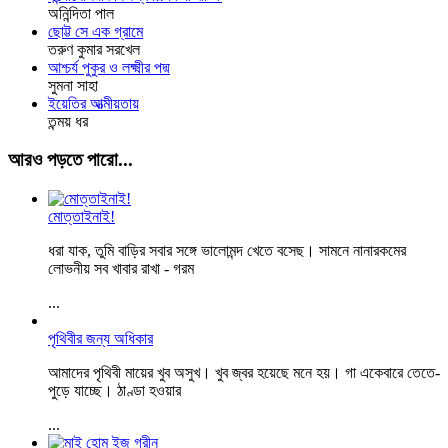
অনিন্দিতা পাল
ছোট্ট সে এক গ্রামে
তরুণ কুমার সরখেল
আশ্চর্য পুকুর ও লক্ষ্মীর পদ্ম
সুমনা সাহা
ইয়েতির আত্মীয়তায়
তন্ময় ধর
আরও পড়তে পারো...
মোত্তাইনাই!
ধরা যাক, তুমি বাড়ির সবার সঙ্গে ভালোমন্দ খেতে বসেছ। সামনে নানারকমের
লোভনীয় সব খাবার রাখা - গরম
...
পৃথিবীর জন্য অধিকার
আমাদের পৃথিবী মায়ের খুব অসুখ। খুব জ্বর হয়েছে মনে হয়। গা একেবারে তেতে-
পুড়ে যাচ্ছে। ঠাণ্ডা হওয়ার
...