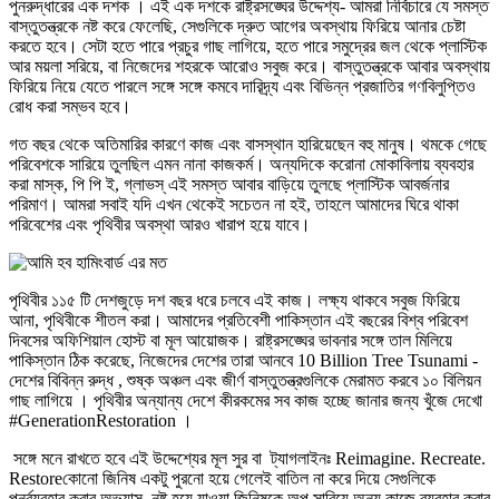
পুনরুদ্ধারের এক দশক । এই এক দশকে রাষ্ট্রসঙ্ঘের উদ্দেশ্য- আমরা নির্বিচারে যে সমস্ত
বাস্তুতন্ত্রকে নষ্ট করে ফেলেছি, সেগুলিকে দ্রুত আগের অবস্থায় ফিরিয়ে আনার চেষ্টা
করতে হবে। সেটা হতে পারে প্রচুর গাছ লাগিয়ে, হতে পারে সমুদ্রের জল থেকে প্লাস্টিক
আর ময়লা সরিয়ে, বা নিজেদের শহরকে আরোও সবুজ করে। বাস্তুতন্ত্রকে আবার অবস্থায়
ফিরিয়ে নিয়ে যেতে পারলে সঙ্গে সঙ্গে কমবে দারিদ্র্য এবং বিভিন্ন প্রজাতির গণবিলুপ্তিও
রোধ করা সম্ভব হবে।
গত বছর থেকে অতিমারির কারণে কাজ এবং বাসস্থান হারিয়েছেন বহু মানুষ। থমকে গেছে
পরিবেশকে সারিয়ে তুলছিল এমন নানা কাজকর্ম। অন্যদিকে করোনা মোকাবিলায় ব্যবহার
করা মাস্ক, পি পি ই, গ্লাভস্‌ এই সমস্ত আবার বাড়িয়ে তুলছে প্লাস্টিক আবর্জনার
পরিমাণ। আমরা সবাই যদি এখন থেকেই সচেতন না হই, তাহলে আমাদের ঘিরে থাকা
পরিবেশের এবং পৃথিবীর অবস্থা আরও খারাপ হয়ে যাবে।
পৃথিবীর ১১৫ টি দেশজুড়ে দশ বছর ধরে চলবে এই কাজ। লক্ষ্য থাকবে সবুজ ফিরিয়ে
আনা, পৃথিবীকে শীতল করা। আমাদের প্রতিবেশী পাকিস্তান এই বছরের বিশ্ব পরিবেশ
দিবসের অফিশিয়াল হোস্ট বা মূল আয়োজক। রাষ্ট্রসঙ্ঘের ভাবনার সঙ্গে তাল মিলিয়ে
পাকিস্তান ঠিক করেছে, নিজেদের দেশের তারা আনবে 10 Billion Tree Tsunami -
দেশের বিবিন্ন রুদ্ধ , শুষ্ক অঞ্চল এবং জীর্ণ বাস্তুতন্ত্রগুলিকে মেরামত করবে ১০ বিলিয়ন
গাছ লাগিয়ে । পৃথিবীর অন্যান্য দেশে কীরকমের সব কাজ হচ্ছে জানার জন্য খুঁজে দেখো
#GenerationRestoration ।
সঙ্গে মনে রাখতে হবে এই উদ্দেশ্যের মূল সুর বা ট্যাগলাইনঃ Reimagine. Recreate.
Restoreকোনো জিনিষ একটু পুরনো হয়ে গেলেই বাতিল না করে দিয়ে সেগুলিকে
পুনর্ব্যবহার করার অভ্যাস, নষ্ট হয়ে যাওয়া জিনিষকে অল্প সারিয়ে অন্য কাজে ব্যবহার করার