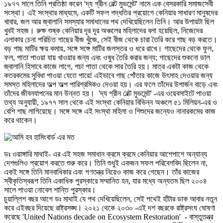
১৯৭৭ সালে তিনি প্রতিষ্ঠা করেন 'দ্য গ্রীন বেল্ট মুভমেন্ট' নামে এক বেসরকারি সমাজসেবী
সংস্থা। এই সংস্থার মাধ্যমে, একটি সফল পদ্ধতির প্রয়োগে কেনিয়ার সাধারণ মানুষদের
খাবার, জল আর জ্বালানি সমস্যার সমাধানের পথ দেখিয়েছিলেন তিনি। আর উপায়টা ছিল
খুবই সহজ। রুক্ষ শুষ্ক কেনিয়ার দূর দূর অঞ্চলের মহিলাদের বলা হয়েছিল, নিজেদের
এলাকার চেনা পরিচিত গাছের বীজ খুঁজে, সেই বীজ থেকে চারা তৈরি করে গাছ বড় করতে।
বড় গাছ মাটির ক্ষয় কমায়, সঙ্গে সঙ্গে মাটির জলস্তর ও ধরে রাখে। গাছেদের থেকে ফুল,
ফল, পাতা পাওয়া যায় খাওয়ার জন্য এবং ওষুধ তৈরি করার জন্য; গাছেদের শুকনো ডাল
জ্বালানি হিসাবে কাজে লাগে, পচা পাতা থেকে সার তৈরি হয়। মাত্র একটা কাজ থেকে
কতরকমের সুবিধা পাওয়া যেতে পারে! এইভাবে গাছ পোঁতার কাজে উৎসাহ দেওয়ার জন্য
সমস্ত মহিলাদের অল্প অল্প পারিশ্রমিকও দেওয়া হয়। এর ফলে তাঁদের উপার্জন বাড়ে এবং
তাঁদের জীবনযাপনের মান উন্নত হয়। 'দ্য গ্রীন বেল্ট মুভমেন্ট' -এর ওয়েবসাইটে পাওয়া
তথ্য অনুযায়ী, ১৯৭৭ সাল থেকে এই সংস্থা কেনিয়ার বিভিন্ন অঞ্চলে ৫১ মিলিয়ন-এর ও
বেশি গাছ লাগিয়েছে। সঙ্গে সঙ্গে এই সংস্থা মহিলা ও শিশুদের জন্যেও নানারকমের কাজ
করে থাকেন।
ডঃ ওয়াঙ্গারি মাথাই- এর এই সহজ সমাধান ক্রমে ক্রমে কেনিয়ার আশেপাশে অন্যান্য
দেশগুলিও প্রয়োগ করতে শুরু করে। তিনি শুধুই একজন সফল পরিবেশবিদ ছিলেন না,
একই সঙ্গে তিনি মানবাধিকার এবং গণতন্ত্র নিয়েও কাজ করে গেছেন। তাঁর কাজের
স্বীকৃতিস্বরূপ তিনি একাধিক পুরস্কারে সম্মানিত হন, যার মধ্যে অন্যতম ছিল ২০০৪
সালে পাওয়া নোবেল শান্তি পুরস্কার।
চুয়াল্লিশ বছর আগে ডঃ মাথাই যে পথ দেখিয়েছিলেন, সেই পথেই হাঁটার ডাক আবার নতুন
করে এইবছর দিয়েছে রাষ্ট্রসঙ্ঘ। ২০২১ থেকে ২০৩০ -এই দশ বছরকে রাষ্ট্রসংঘ ঘোষণা
করেছে 'United Nations decade on Ecosystem Restoration' - বাস্তুতন্ত্র