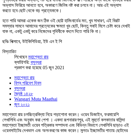
অভ্যাস ফিরিয়ে আনতে হবে, অকারণে জিনিষ নষ্ট করা চলবে না। আর এই অভ্যাস
করতে হবে ছোট থেকে বড় প্রত্যেককে।
হতে পারি আমরা একেক জন ঠিক ওই ছোট্ট হামিংবার্ডের মত, খুব সাধারণ, এই বিরাট
সমস্যার সামনে আমাদের প্রত্যেকের ক্ষমতা খুব ছোট, কিন্তু সবাই মিলে চেষ্টা করে দেখাই
যাক না, একটু একটু করে নিজেদের পৃথিবীকে বদলে দিতে পারি কি না।
ছবিঃ পিক্সাবে, উইকিপিডিয়া, ইউ এন ই পি
বিস্তারিত
লিখেছেন
মহাশ্বেতা রায়
ক্যাটfগরি:
বসুন্ধরা
প্রকাশ করা হয়েছে 05 জুন 2021
মহাশ্বেতা রায়
বিশ্ব পরিবেশ দিবস
বসুন্ধরা
জ্যৈষ্ঠ ১৪২৮
Wangari Muta Maathai
জুন ২০২১
মহাশ্বেতা রায় চলচ্চিত্রবিদ্যা নিয়ে পড়াশোনা করেন। ওয়েব ডিজাইন, ফরমায়েশি
লেখালিখি এবং অনুবাদ করা পেশা । একদা রূপনারায়ণপুর, এই মূহুর্তে কলকাতার বাসিন্দা
মহাশ্বেতা ইচ্ছামতী ওয়েব পত্রিকার সম্পাদনা এবং বিভিন্ন বিভাগে লেখালিখি ছাড়াও এই
ওয়েবসাইটের দেখভাল এবং অলংকরণের কাজ করেন। মূলতঃ ইচ্ছামতীর পাতায় ছোটদের