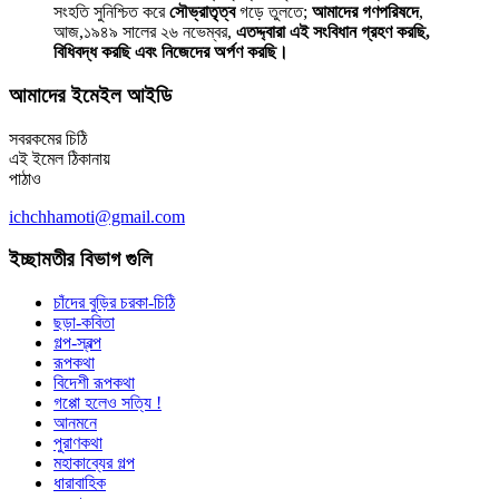
সংহতি সুনিশ্চিত করে
সৌভ্রাতৃত্ব
গড়ে তুলতে;
আমাদের গণপরিষদে
,
আজ,১৯৪৯ সালের ২৬ নভেম্বর,
এতদ্দ্বারা এই সংবিধান গ্রহণ করছি,
বিধিবদ্ধ করছি এবং নিজেদের অর্পণ করছি।
আমাদের ইমেইল আইডি
সবরকমের চিঠি
এই ইমেল ঠিকানায়
পাঠাও
ichchhamoti@gmail.com
ইচ্ছামতীর বিভাগ গুলি
চাঁদের বুড়ির চরকা-চিঠি
ছড়া-কবিতা
গল্প-স্বল্প
রূপকথা
বিদেশী রূপকথা
গপ্পো হলেও সত্যি !
আনমনে
পুরাণকথা
মহাকাব্যের গল্প
ধারাবাহিক