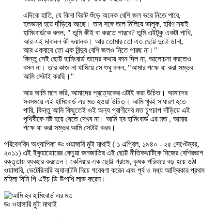
এদিকে হাতি, যে কিনা বিরাট শুঁড়ে অনেক বেশি জল ভরে নিতে পারে,
হতভম্ব হয়ে দাঁড়িয়ে আছে। তার সঙ্গে তাল মিলিয়ে ভালুক, হরিণ সবাই
হামিংবার্ডকে বলল, " তুমি কীই বা করতে পারবে? তুমি এইটুকু একটা পাখি,
আর এই দাবানল কী ভয়ানক। আর তোমার তো এত ছোট্ট দুটো ডানা,
আর একবারে তো এক বিন্দুর বেশি জলও নিতে পারছ না।"
কিন্তু সেই ছোট্ট হামিংবার্ড তাদের কথায় কান দিল না, আলোচনা করতেও
বসল না। তার কাজ না থামিয়ে সে শুধু বলল, "আমার পক্ষে যা করা সম্ভব
আমি সেটাই করছি।"
আর আমি মনে করি, আমাদের প্রত্যেকের এটাই করা উচিত। আমাদের
সবসময়ে এই হামিংবার্ড এর মত হওয়া উচিত। আমি খুবই সাধারণ হতে
পারি, কিন্তু আমি কিছুতেই ওই অন্য প্রাণীদের মত চুপচাপ দাঁড়িয়ে এই
পৃথিবীকে নষ্ট হয়ে যেতে দেখব না। আমি হব হামিংবার্ড এর মত , আমার
পক্ষে যা করা সম্ভব আমি সেটাই করব।
পরিবেশবিদ অধ্যাপিকা ডঃ ওয়াঙ্গারি মুটা মাথাই ( ১ এপ্রিল, ১৯৪০ - ২৫ সেপ্টেম্বর,
২০১১) এই ইকুয়াডোরের কেচুয়া জনজাতির এই ছোট্ট নীতিকথাটিকে নিজের বেশিরভাগ
বক্তৃতায় ব্যবহার করতেন। কেনিয়ার এক ছোট্ট গ্রামে, কৃষক পরিবারে বড় হয়ে ওঠা
ওয়াঙ্গারি, ভেটেরিনারি অ্যানাটমি নিয়ে গবেষণা করেন এবং পূর্ব ও মধ্য আফ্রিকার প্রথম
মহিলা যিনি পি এইচ ডি উপাধি লাভ করেন।
ডঃ ওয়াঙ্গারি মুটা মাথাই