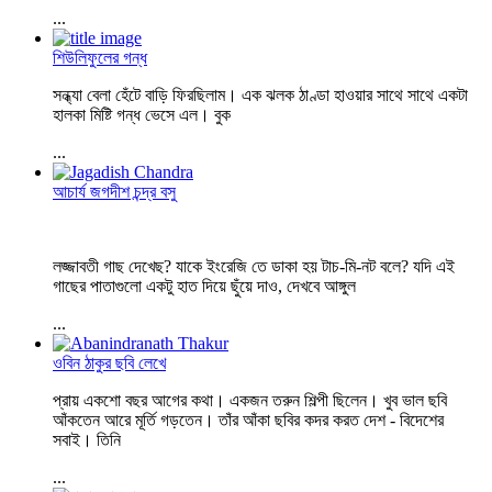
...
শিউলিফুলের গন্ধ
সন্ধ্যা বেলা হেঁটে বাড়ি ফিরছিলাম। এক ঝলক ঠাণ্ডা হাওয়ার সাথে সাথে একটা
হালকা মিষ্টি গন্ধ ভেসে এল। বুক
...
আচার্য জগদীশ চন্দ্র বসু
লজ্জাবতী গাছ দেখেছ? যাকে ইংরেজি তে ডাকা হয় টাচ-মি-নট বলে? যদি এই
গাছের পাতাগুলো একটু হাত দিয়ে ছুঁয়ে দাও, দেখবে আঙ্গুল
...
ওবিন ঠাকুর ছবি লেখে
প্রায় একশো বছর আগের কথা। একজন তরুন শিল্পী ছিলেন। খুব ভাল ছবি
আঁকতেন আরে মূর্তি গড়তেন। তাঁর আঁকা ছবির কদর করত দেশ - বিদেশের
সবাই। তিনি
...