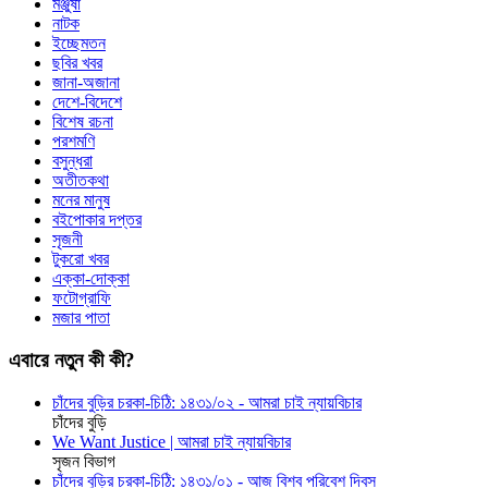
মঞ্জুষা
নাটক
ইচ্ছেমতন
ছবির খবর
জানা-অজানা
দেশে-বিদেশে
বিশেষ রচনা
পরশমণি
বসুন্ধরা
অতীতকথা
মনের মানুষ
বইপোকার দপ্তর
সৃজনী
টুকরো খবর
এক্কা-দোক্কা
ফটোগ্রাফি
মজার পাতা
এবারে নতুন কী কী?
চাঁদের বুড়ির চরকা-চিঠি: ১৪৩১/০২ - আমরা চাই ন্যায়বিচার
চাঁদের বুড়ি
We Want Justice | আমরা চাই ন্যায়বিচার
সৃজন বিভাগ
চাঁদের বুড়ির চরকা-চিঠি: ১৪৩১/০১ - আজ বিশ্ব পরিবেশ দিবস