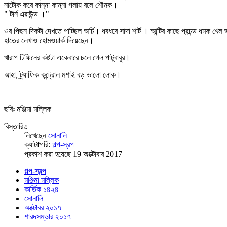
নাটোক করে কান্না কান্না গলায় বলে শৌনক।
" টার্ন এরাউন্ড ।"
ওর পিছন দিকটা দেখতে পাচ্ছিল অর্চি। ধবধবে সাদা শার্ট । আন্টির কাছে প্রচন্ড ধমক খ
হাতের লেখাও হোমওয়ার্ক দিয়েছেন।
খারাপ টিফিনের কষ্টটা একেবারে চলে গেল পাটুবাবুর।
আহা, ট্র্যাফিক কন্ট্রোল মশাই বড় ভালো লোক।
ছবিঃ মঞ্জিমা মল্লিক
বিস্তারিত
লিখেছেন
সোনালি
ক্যাটfগরি:
গল্প-স্বল্প
প্রকাশ করা হয়েছে 19 অক্টোবার 2017
গল্প-স্বল্প
মঞ্জিমা মল্লিক
কার্তিক ১৪২৪
সোনালি
অক্টোবর ২০১৭
শারদসম্ভার ২০১৭