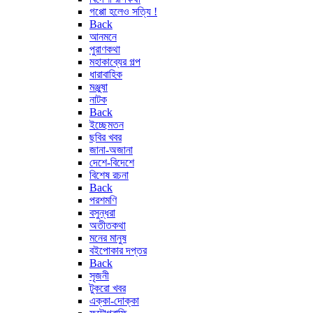
গপ্পো হলেও সত্যি !
Back
আনমনে
পুরাণকথা
মহাকাব্যের গল্প
ধারাবাহিক
মঞ্জুষা
নাটক
Back
ইচ্ছেমতন
ছবির খবর
জানা-অজানা
দেশে-বিদেশে
বিশেষ রচনা
Back
পরশমণি
বসুন্ধরা
অতীতকথা
মনের মানুষ
বইপোকার দপ্তর
Back
সৃজনী
টুকরো খবর
এক্কা-দোক্কা