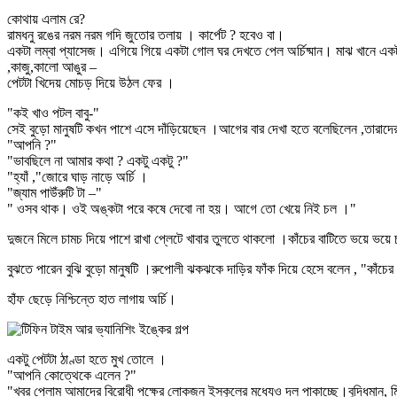
কোথায় এলাম রে?
রামধনু রঙের নরম নরম গদি জুতোর তলায় । কার্পেট ? হবেও বা।
একটা লম্বা প্যাসেজ। এগিয়ে গিয়ে একটা গোল ঘর দেখতে পেল অর্চিষ্মান। মাঝ খানে একট
,কাজু,কালো আঙুর –
পেটটা খিদেয় মোচড় দিয়ে উঠল ফের ।
"কই খাও পটল বাবু-"
সেই বুড়ো মানুষটি কখন পাশে এসে দাঁড়িয়েছেন ।আগের বার দেখা হতে বলেছিলেন ,তারাদে
"আপনি ?"
"ভাবছিলে না আমার কথা ? একটু একটু ?"
"হ্যাঁ ,"জোরে ঘাড় নাড়ে অর্চি ।
"জ্যাম পাউঁরুটি টা –"
" ওসব থাক। ওই অঙ্কটা পরে কষে দেবো না হয়। আগে তো খেয়ে নিই চল ।"
দুজনে মিলে চামচ দিয়ে পাশে রাখা প্লেটে খাবার তুলতে থাকলো ।কাঁচের বাটিতে ভয়ে ভয়
বুঝতে পারেন বুঝি বুড়ো মানুষটি ।রুপোলী ঝকঝকে দাড়ির ফাঁক দিয়ে হেসে বলেন , "কাঁ
হাঁফ ছেড়ে নিশ্চিন্তে হাত লাগায় অর্চি।
একটু পেটটা ঠাণ্ডা হতে মুখ তোলে ।
"আপনি কোত্থেকে এলেন ?"
"খবর পেলাম আমাদের বিরোধী পক্ষের লোকজন ইস্কুলের মধ্যেও দল পাকাচ্ছে।বুদ্ধিমান,