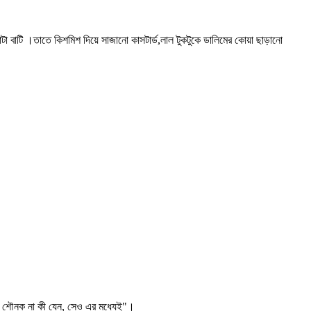
া বাটি ।তাতে কিশমিশ দিয়ে সাজানো কাসটার্ড,লাল টুকটুকে ডালিমের কোয়া ছাড়ানো
ের শৌনক না কী যেন, সেও এর মধ্যেই"।