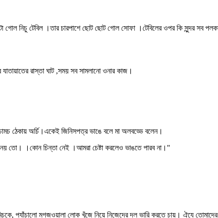
া গোল নিচু টেবিল ।তার চারপাশে ছোট ছোট গোল সোফা ।টেবিলের ওপর কি সুন্দর সব পলকাট
র যাতায়াতের রাস্তা ঘাট ,সময় সব সামলানো ওনার কাজ।
ে চামচ ঠেকায় অর্চি।একেই জিনিসপত্র ভাঙে বলে মা অলবড্ডে বলেন।
চের নয় তো। ।কোন চিন্তা নেই ।আমরা চেষ্টা করলেও ভাঙতে পারব না।"
 মিচকে, প্যাঁচালো মগজওয়ালা লোক খুঁজে নিয়ে নিজেদের দল ভারি করতে চায়। ঐযে তোমাদ