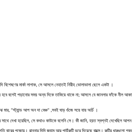
্যাদি বিশেষণের মার্কা লাগাক, সে আসলে নেহাতই নিরীহ ভোলাভালা ছেলে একটা ।
য হবে বলেই পড়ানোর সময় অন্য দিকে তাকিয়ে থাকে না; আসলে যে জানলার ফাঁকে নীল আকাশ
 মার, "স্ট্যান্ড আপ অন দা বেঞ্চ" ,সবই ঘাড় গুঁজে সয়ে যায় অর্চি ।
নুষের সাথে দেখা হয়েছিল, সে কথাও কাউকে বলেনি সে। কী জানি, হয়ত স্বপ্নই দেখেছিল আ
 বারের পুজোয়। রান্নার দিদি জ্যাম আর পাউঁরুটি ভরে দিয়েছে বাক্সে। রুটির ধারগুলো শক্