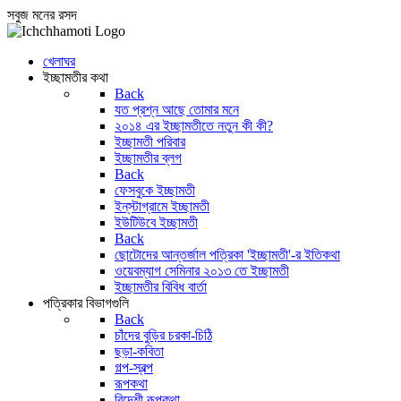
সবুজ মনের রসদ
খেলাঘর
ইচ্ছামতীর কথা
Back
যত প্রশ্ন আছে তোমার মনে
২০১৪ এর ইচ্ছামতীতে নতুন কী কী?
ইচ্ছামতী পরিবার
ইচ্ছামতীর ব্লগ
Back
ফেসবুকে ইচ্ছামতী
ইন্‌স্টাগ্রামে ইচ্ছামতী
ইউটিউবে ইচ্ছামতী
Back
ছোটোদের আন্তর্জাল পত্রিকা 'ইচ্ছামতী'-র ইতিকথা
ওয়েবম্যাগ সেমিনার ২০১৩ তে ইচ্ছামতী
ইচ্ছামতীর বিবিধ বার্তা
পত্রিকার বিভাগগুলি
Back
চাঁদের বুড়ির চরকা-চিঠি
ছড়া-কবিতা
গল্প-স্বল্প
রূপকথা
বিদেশী রূপকথা