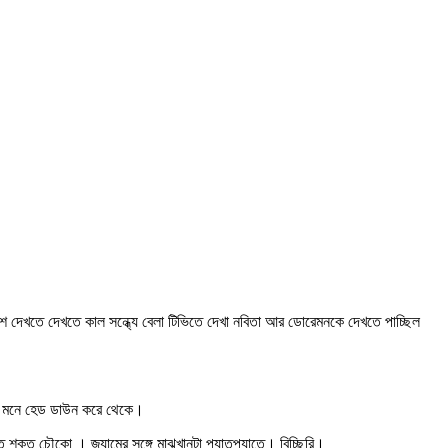
 দেখতে দেখতে কাল সন্ধ্যে বেলা টিভিতে দেখা নবিতা আর ডোরেমনকে দেখতে পাচ্ছিল
পন মনে হেড ডাউন করে থেকে।
ত শক্ত চৌকো । জ্যামের সঙ্গে মাঝখানটা প্যাতপ্যাতে। বিচ্ছিরি।