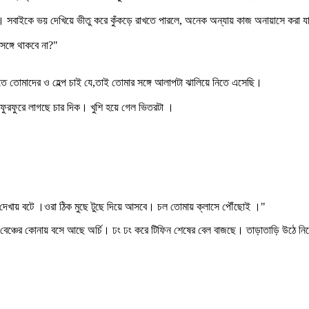
য়। সবাইকে ভয় দেখিয়ে ভীতু করে কুঁকড়ে রাখতে পারলে, অনেক অন্যায় কাজ অনায়াসে করা 
ঙ্গে থাকবে না?"
াখতে তোমাদের ও হেল্প চাই যে,তাই তোমার সঙ্গে আলাপটা ঝালিয়ে নিতে এসেছি।
ে ফুরফুরে লাগছে চার দিক। খুশি হয়ে গেল ভিতরটা ।
 দেখায় বটে ।ওরা ঠিক মুছে টুছে দিয়ে আসবে। চল তোমায় ক্লাসে পৌঁছোই ।"
েঞ্চের কোনায় বসে আছে অর্চি। ঢং ঢং করে টিফিন শেষের বেল বাজছে। তাড়াতাড়ি উঠে নিজের