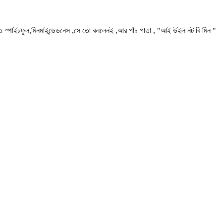
প,কত স্পাইটফুল,মিনমাইন্ডেডনেস ,সে তো বললেনই ,আর পাঁচ পাতা , "আই উইল নট বি মিন "