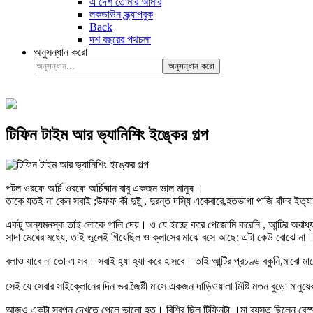
এ দেশ তোমার আমার
লকডাউন স্ক্র্যাপবুক
Back
দশ বছরের পথচলা
অনুসন্ধান করো
অনুসন্ধান করো
টিফিন টাইম আর ভ্যানিশিং ইঙ্কের গল্প
পটল ওরফে অর্চি ওরফে অর্চিষ্মান বাবু একজন ভাল মানুষ ।
তাকে যতই না কেন সবাই ;উফফ কী দুষ্টু , দুরন্ত দস্যি একেবারে,হতভাগা পাজি বাঁদর ইত
একটু অন্যমনস্ক তাই লোকে গালি দেয়। ও যে ইচ্ছে করে পেজোমি করেনি , আন্টির অবাধ্
সাদা মেঘের মধ্যে, তাই ভুলেই গিয়েছিল ও ক্লাসের মাঝে বসে আছে; এটা কেউ বোঝে না।
বলাও যাবে না তো এ সব। সবাই হ্যা হ্যা করে হাসবে। তাই আন্টির প্রচণ্ড বকুনি,মাঝে মাঝে
সেই যে সেবার সাইক্লোনের দিন ভর জৈষ্টী মাসে একজন দাড়িওয়ালা মিষ্টি মতন বুড়ো মা
আজও একটা স্বপ্ন দেখতে পেলে ভালো হত। বিশ্রি ছিল টিফিনটা ।মা ব্যস্ত ছিলেন বেস্পতি