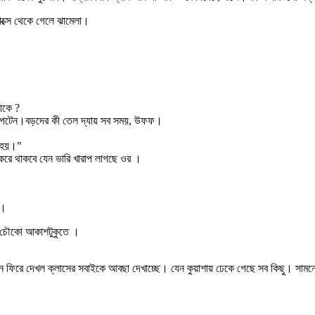
বাক্সে থেকে গেলে ঝামেলা।
াকে ?
্যাপটেন।বড়দের কী তেল দ্যায় সব সময়, উফফ।
ি হয়।"
করে থাকবে যেন ভারি খারাপ লাগছে ওর ।
 ।
ামনের চৌকো আকাশটুকুতে ।
ন ফিরে দেখল ক্লাসের সবাইকে আবছা দেখাচ্ছে। যেন কুয়াশায় ঢেকে গেছে সব কিছু। সামন