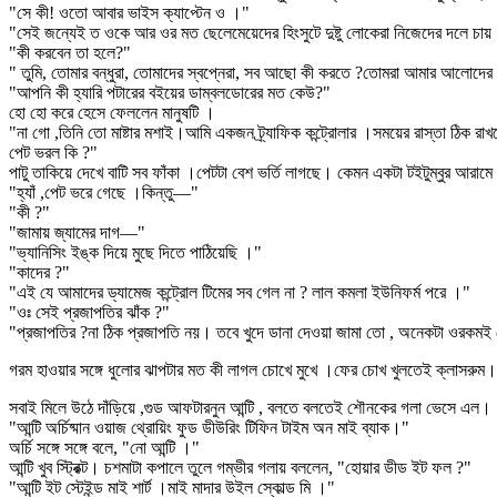
"সে কী! ওতো আবার ভাইস ক্যাপ্টেন ও ।"
"সেই জন্যেই ত ওকে আর ওর মত ছেলেমেয়েদের হিংসুটে দুষ্টু লোকেরা নিজেদের দলে চা
"কী করবেন তা হলে?"
" তুমি, তোমার বন্ধুরা, তোমাদের স্বপ্নেরা, সব আছো কী করতে ?তোমরা আমার আলোদের স
"আপনি কী হ্যারি পটারের বইয়ের ডাম্বলডোরের মত কেউ?"
হো হো করে হেসে ফেললেন মানুষটি ।
"না গো ,তিনি তো মাষ্টার মশাই।আমি একজন ট্র্যাফিক কন্ট্রোলার ।সময়ের রাস্তা ঠিক র
পেট ভরল কি ?"
পাটু তাকিয়ে দেখে বাটি সব ফাঁকা ।পেটটা বেশ ভর্তি লাগছে। কেমন একটা টইটুম্বুর আরাম
"হ্যাঁ ,পেট ভরে গেছে ।কিন্তু—"
"কী ?"
"জামায় জ্যামের দাগ—"
"ভ্যানিসিং ইঙ্ক দিয়ে মুছে দিতে পাঠিয়েছি ।"
"কাদের ?"
"এই যে আমাদের ড্যামেজ কন্ট্রোল টিমের সব গেল না ? লাল কমলা ইউনিফর্ম পরে ।"
"ওঃ সেই প্রজাপতির ঝাঁক ?"
"প্রজাপতির ?না ঠিক প্রজাপতি নয়। তবে খুদে ডানা দেওয়া জামা তো , অনেকটা ওরকমই
গরম হাওয়ার সঙ্গে ধুলোর ঝাপটার মত কী লাগল চোখে মুখে ।ফের চোখ খুলতেই ক্লাসরুম।ব
সবাই মিলে উঠে দাঁড়িয়ে ,গুড আফটারনুন আন্টি , বলতে বলতেই শৌনকের গলা ভেসে এল।
"আন্টি অর্চিষ্মান ওয়াজ থ্রোয়িং ফুড ডীউরিং টিফিন টাইম অন মাই ব্যাক।"
অর্চি সঙ্গে সঙ্গে বলে, "নো আন্টি ।"
আন্টি খুব স্ট্রিক্ট। চশমাটা কপালে তুলে গম্ভীর গলায় বললেন, "হোয়ার ডীড ইট ফল ?"
"আন্টি ইট স্টেইন্ড মাই শার্ট ।মাই মাদার উইল স্কোল্ড মি ।"