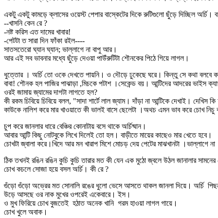
একটু একটু কামড়ে ক্লাসের ওয়েস্ট পেপার বাস্কেটের দিকে রুটিগুলো ছুঁড়ে দিচ্ছিল অর্চি। 
--খাসনি কেন রে ?
-নষ্ট করিস এত দামের খাবার!
-পেটটা ত সারা দিন ফাঁকা রইল----
সাতসতেরো ঘ্যান ঘ্যান; ভাল্লাগে না বাপু আর।
আর এই সব ভাবনার মধ্যে ছুঁড়ে দেওয়া পাউঁরুটিটা শৌনকের পিঠে গিয়ে লাগল।
ধুত্তোর । অর্চি তো ওকে দেখতে পায়নি। ও দৌড়ে ঢুকেছে ঘরে। কিন্তু সে কথা বলবে ক
বাবা! শৌনক হল পাজির পাঝাড়া ,মিচকে পটাশ ।সেকেন্ড বয়। আন্টিদের আদরের ভাইস ক
ওরই জামায় জ্যামের দাগটা লাগতে হল?
কী রকম চিবিয়ে চিবিয়ে বলল, "সাদা শার্টে লাল জ্যাম। দাঁড়া না আন্টিকে দেখাই। দেখিস ক
কাউকে নালিশ করে মার খাওয়াতে কী ভালই বাসে ছেলেটা ।অথচ এমন ভাব করে চোখ নিচু 
চুপ করে জানলার ধারে বেঞ্চির কোনাটায় বসে থাকে অর্চিষ্মান।
আবার আন্টি কিছু নোটবুকে লিখে দিলেই তো হল। বাড়ীতে মায়ের কাছেও মার খেতে হবে।
চোখটা জ্বালা করে।খিদে আর মন খারাপ মিশে মোচড় দেয় পেটের মাঝখানটা ।ভাল্লাগে না
ঠিক তখনই রঙিন রঙিন কুচি কুচি তারার মত কী যেন এক মুঠো জ্বলে উঠল জানালার স
চোখ কচলে সোজা হয়ে বসল অর্চি। কী রে ?
গুঁড়ো গুঁড়ো অভ্রের মত সোনালি রঙের ধুলো ভেসে আসতে থাকল জানলা দিয়ে। অর্চি পিছ
উড়ে আসছে ওর নাক মুখের ওপরেই একেবারে। ইস।
ও মুখ ফিরিয়ে চোখ বুজতেই হঠাত অনেক খানি গরম হাওয়া লাগল গায়ে।
চোখ খুলে অবাক।