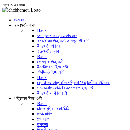
সবুজ মনের রসদ
খেলাঘর
ইচ্ছামতীর কথা
Back
যত প্রশ্ন আছে তোমার মনে
২০১৪ এর ইচ্ছামতীতে নতুন কী কী?
ইচ্ছামতী পরিবার
ইচ্ছামতীর ব্লগ
Back
ফেসবুকে ইচ্ছামতী
ইন্‌স্টাগ্রামে ইচ্ছামতী
ইউটিউবে ইচ্ছামতী
Back
ছোটোদের আন্তর্জাল পত্রিকা 'ইচ্ছামতী'-র ইতিকথা
ওয়েবম্যাগ সেমিনার ২০১৩ তে ইচ্ছামতী
ইচ্ছামতীর বিবিধ বার্তা
পত্রিকার বিভাগগুলি
Back
চাঁদের বুড়ির চরকা-চিঠি
ছড়া-কবিতা
গল্প-স্বল্প
রূপকথা
বিদেশী রূপকথা