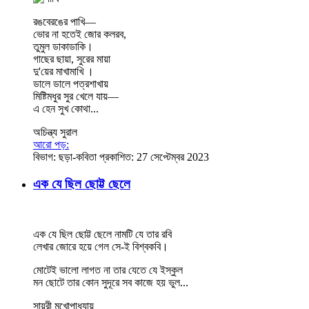
রঙবেরঙের পাখি―
ভোর না হতেই জোর কলরব,
তুমুল ডাকাডাকি।
গাছের ছায়া, সুরের মায়া
দু'য়ের মাখামাখি ।
ডালে ডালে পত্রশাখায়
মিষ্টিমধুর সুর খেলে যায়―
এ হেন সুখ কোথা...
অচিন্ত্য সুরাল
আরো পড়:
বিভাগ:
ছড়া-কবিতা
প্রকাশিত: 27 সেপ্টেম্বর 2023
এক যে ছিল ছোট্ট ছেলে
এক যে ছিল ছোট্ট ছেলে নামটি যে তার রবি
লেখার জোরে হয়ে গেল সে-ই বিশ্বকবি।
মোটেই ভালো লাগত না তার যেতে যে ইস্কুল
মন ছোটে তার কোন সুদূরে সব কাজে হয় ভুল...
সায়রী মুখোপাধ্যায়