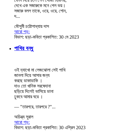
ফোন নিয়ে চলে গেল সোজা হিমালয়,
দেখে এক সজারুকে মনে পেল ভয়।
সজারু বলল তাকে, ওরে, ওরে, শোন,
দ...
মৌসুমী চট্টোপাধ্যায় দাস
আরো পড়:
বিভাগ:
ছড়া-কবিতা
প্রকাশিত: 30 মে 2023
পাখির বন্ধু
ওই দ‍্যাখো মা লেজঝোলা সেই পাখি
জানলা দিয়ে আসার জন‍্য
করছে ডাকাডাকি ।
দাও তো খানিক সরষেদানা
ছড়িয়ে দিলেই ভাসিয়ে ডানা
ঢুকবে আমার ঘরে ।
— "তারপরে, তারপরে ?"...
অচিন্ত্য সুরাল
আরো পড়:
বিভাগ:
ছড়া-কবিতা
প্রকাশিত: 30 এপ্রিল 2023