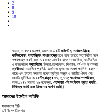
7
8
9
10
আমরা, ভারতের জনগণ, ভারতকে একটি
সার্বভৌম, সমাজতান্ত্রিক,
ধর্মনিরপেক্ষ, গণতান্ত্রিক, সাধারণতন্ত্র
রূপে গড়ে তুলতে সত্যনিষ্ঠার সঙ্গে
শপথগ্রহণ করছি এবং তার সকল নাগরিক যাতে : সামাজিক, অর্থনৈতিক
ও রাজনৈতিক
ন্যায়বিচার
; চিন্তা,মতপ্রকাশ, বিশ্বাস, ধর্ম এবং উপাসনার
স্বাধীনতা
; সামাজিক প্রতিষ্ঠা অর্জন ও সুযোগের
সমতা
প্রতিষ্ঠা করতে
পারে এবং তাদের সকলের মধ্যে ব্যক্তি-সম্ভ্রম ও জাতীয় ঐক্য এবং
সংহতি সুনিশ্চিত করে
সৌভ্রাতৃত্ব
গড়ে তুলতে;
আমাদের গণপরিষদে
,
আজ,১৯৪৯ সালের ২৬ নভেম্বর,
এতদ্দ্বারা এই সংবিধান গ্রহণ করছি,
বিধিবদ্ধ করছি এবং নিজেদের অর্পণ করছি।
আমাদের ইমেইল আইডি
সবরকমের চিঠি
এই ইমেল ঠিকানায়