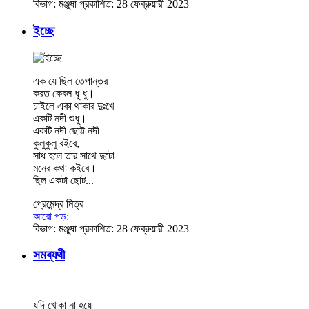
বিভাগ:
মঞ্জুষা
প্রকাশিত: 28 ফেব্রুয়ারী 2023
ইচ্ছে
এক যে ছিল তেপান্তর
করত কেবল ধু ধু।
চাইলে একা থাকার দুঃখে
একটি নদী শুধু।
একটি নদী ছোট্ট নদী
কুলুকুলু বইবে,
সাধ হলে তার সাথে দুটো
মনের কথা কইবে।
ছিল একটা ছোট...
প্রেমেন্দ্র মিত্র
আরো পড়:
বিভাগ:
মঞ্জুষা
প্রকাশিত: 28 ফেব্রুয়ারী 2023
সমব্যথী
যদি খোকা না হয়ে