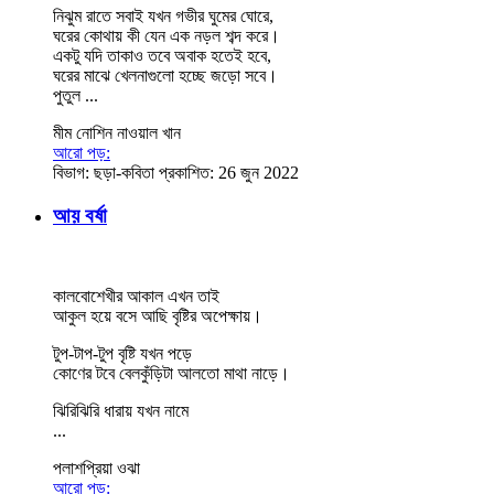
নিঝুম রাতে সবাই যখন গভীর ঘুমের ঘোরে,
ঘরের কোথায় কী যেন এক নড়ল শব্দ করে।
একটু যদি তাকাও তবে অবাক হতেই হবে,
ঘরের মাঝে খেলনাগুলো হচ্ছে জড়ো সবে।
পুতুল ...
মীম নোশিন নাওয়াল খান
আরো পড়:
বিভাগ:
ছড়া-কবিতা
প্রকাশিত: 26 জুন 2022
আয় বর্ষা
কালবোশেখীর আকাল এখন তাই
আকুল হয়ে বসে আছি বৃষ্টির অপেক্ষায়।
টুপ-টাপ-টুপ বৃষ্টি যখন পড়ে
কোণের টবে বেলকুঁড়িটা আলতো মাথা নাড়ে।
ঝিরিঝিরি ধারায় যখন নামে
...
পলাশপ্রিয়া ওঝা
আরো পড়: