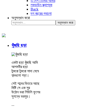
এ দেশ তোমার আমার
লকডাউন স্ক্র্যাপবুক
Back
দশ বছরের পথচলা
অনুসন্ধান করো
অনুসন্ধান করো
খুঁজছি ছড়া
একটা ছড়া খুঁজছি আমি
আগমনীর ছড়া
টুকরো টুকরো সাদা মেঘে
শব্দগুলো গড়া।
সেই শব্দের ভিতরে আছে
মিষ্টি সে এক সুর
উঠোন ভরা শিউলি ফুলের
সুগন্ধে ভরপুর।
...