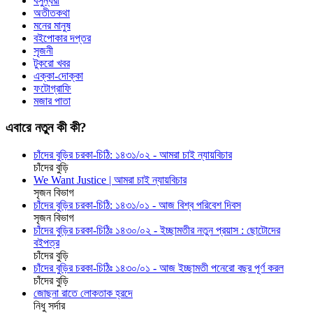
বসুন্ধরা
অতীতকথা
মনের মানুষ
বইপোকার দপ্তর
সৃজনী
টুকরো খবর
এক্কা-দোক্কা
ফটোগ্রাফি
মজার পাতা
এবারে নতুন কী কী?
চাঁদের বুড়ির চরকা-চিঠি: ১৪৩১/০২ - আমরা চাই ন্যায়বিচার
চাঁদের বুড়ি
We Want Justice | আমরা চাই ন্যায়বিচার
সৃজন বিভাগ
চাঁদের বুড়ির চরকা-চিঠি: ১৪৩১/০১ - আজ বিশ্ব পরিবেশ দিবস
সৃজন বিভাগ
চাঁদের বুড়ির চরকা-চিঠিঃ ১৪৩০/০২ - ইচ্ছামতীর নতুন প্রয়াস : ছোটোদের
বইপত্র
চাঁদের বুড়ি
চাঁদের বুড়ির চরকা-চিঠিঃ ১৪৩০/০১ - আজ ইচ্ছামতী পনেরো বছর পূর্ণ করল
চাঁদের বুড়ি
জোছনা রাতে লোকতাক হ্রদে
নিধু সর্দার