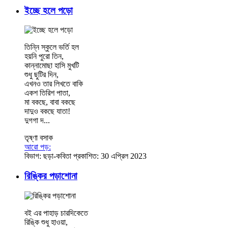
ইচ্ছে হলে পড়ো
তিন্নি স্কুলে ভর্তি হল
হয়নি পুরো তিন,
কান্নামোছা হাসি মুখটি
শুধু ছুটির দিন,
এখনও তার লিখতে বাকি
একশ তিরিশ পাতা,
মা বকছে, বাবা বকছে
দাদুও বকছে যাতা!
দুগগা দ...
তৃষ্ণা বসাক
আরো পড়:
বিভাগ:
ছড়া-কবিতা
প্রকাশিত: 30 এপ্রিল 2023
রিঙ্কির পড়াশোনা
বই এর পাহাড় চারদিকেতে
রিঙ্কি শুধু হাওয়া,