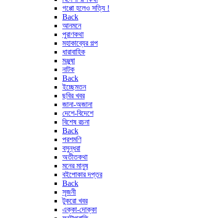
গপ্পো হলেও সত্যি !
Back
আনমনে
পুরাণকথা
মহাকাব্যের গল্প
ধারাবাহিক
মঞ্জুষা
নাটক
Back
ইচ্ছেমতন
ছবির খবর
জানা-অজানা
দেশে-বিদেশে
বিশেষ রচনা
Back
পরশমণি
বসুন্ধরা
অতীতকথা
মনের মানুষ
বইপোকার দপ্তর
Back
সৃজনী
টুকরো খবর
এক্কা-দোক্কা