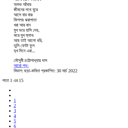
অশুভ আঁধার
জীবনের পথে ঘুরে
আসে বার বার৷
কিশলয় ঝরাপাতা
খরা আর বান
মুখ ভরে হাসি দেয়,
করে মুখ ম্লান৷
আয় তাই আলো ধরি,
তুলি ফোটা ফুল
দুখ দিনে এরা...
মৌসুমী চট্টোপাধ্যায় দাস
আরো পড়:
বিভাগ:
ছড়া-কবিতা
প্রকাশিত: 30 মার্চ 2022
পাতা 1 এর 15
1
2
3
4
5
6