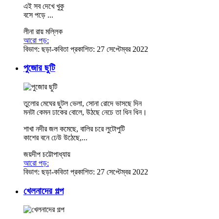
এই সব দেখে খুকু
বসে পড়ে ...
লীনা রায় মল্লিক
আরো পড়:
বিভাগ:
ছড়া-কবিতা
প্রকাশিত: 27 সেপ্টেম্বর 2022
পুজোর ছুটি
তুলোর মেঘের ছুটল ভেলা, সোনা রোদে ভাসছে দিন
মনটা কেমন ঢাকের বোলে, উঠছে নেচে তা ধিন ধিন।
শাখা নদীর জল কমেছে, বালির চরে লুটোপুটি
কাশের বনে ঢেউ উঠেছে,...
জয়দীপ চট্টোপাধ্যায়
আরো পড়:
বিভাগ:
ছড়া-কবিতা
প্রকাশিত: 27 সেপ্টেম্বর 2022
খেলনাদের গল্প