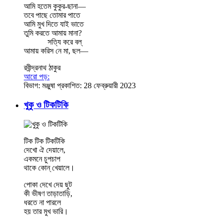
আমি হতেম কুকুর-ছানা—
তবে পাছে তোমার পাতে
আমি মুখ দিতে যাই ভাতে
তুমি করতে আমায় মানা?
সত্যি করে বল্‌
আমায় করিস নে মা, ছল—
রবীন্দ্রনাথ ঠাকুর
আরো পড়:
বিভাগ:
মঞ্জুষা
প্রকাশিত: 28 ফেব্রুয়ারী 2023
খুকু ও টিকটিকি
টিক টিক টিকটিকি
দেখো ঐ দেয়ালে,
একমনে চুপচাপ
থাকে কোন্ খেয়ালে।
পোকা দেখে দেয় ছুট
কী ভীষণ তাড়াতাড়ি,
ধরতে না পারলে
হয় তার মুখ ভারি।