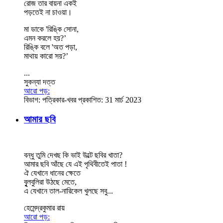
রোজ তার বায়না একই
পড়তেই না চাওয়া।
মা ডাকে 'রিঙ্কি সোনা,
এমন করলে হয়?’
রিঙ্কি বলে 'অত পড়া,
মাথায় কারো সয়?’
...
সুকন্যা দত্ত
আরো পড়:
বিভাগ:
পত্রিকার-খবর
প্রকাশিত: 31 মার্চ 2023
আমার ছবি
বন্ধু তুমি দেখছ কি ভাই উল্টে ছবির খাতা?
আমার ছবি আঁছে যে এই পৃথিবীতেই পাতা !
ঐ যেখানে ধানের ক্ষেতে
বৃুলবুলিরা উঠছে মেতে,
এ যেখানে তাল-নারিকেল খুলছে সবু...
হেমেন্দ্রকুমার রায়
আরো পড়: