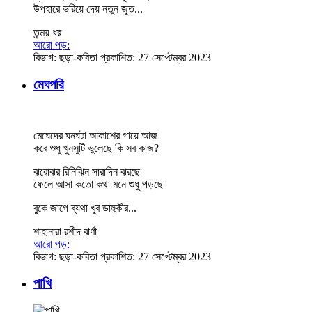
উপহারে ভরিয়ে দেয় নতুন জুত...
তন্ময় ধর
আরো পড়:
বিভাগ:
ছড়া-কবিতা
প্রকাশিত: 27 সেপ্টেম্বর 2023
মেঘপরি
মেঘেদের ঘনঘটা আকাশের গায়ে আজ
করে শুধু খুনসুটি ভুলেছে কি সব কাজ?
ঝরোঝর রিনিঝিন সারাদিন ঝরছে
ফেলে আসা কতো কথা মনে শুধু পড়ছে
বুকে জাগে ব্যথা খুব ডাহুকীর...
শাহানারা রশীদ ঝর্ণা
আরো পড়:
বিভাগ:
ছড়া-কবিতা
প্রকাশিত: 27 সেপ্টেম্বর 2023
পাখি