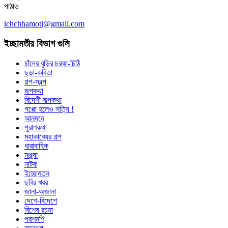
পাঠাও
ichchhamoti@gmail.com
ইচ্ছামতীর বিভাগ গুলি
চাঁদের বুড়ির চরকা-চিঠি
ছড়া-কবিতা
গল্প-স্বল্প
রূপকথা
বিদেশী রূপকথা
গপ্পো হলেও সত্যি !
আনমনে
পুরাণকথা
মহাকাব্যের গল্প
ধারাবাহিক
মঞ্জুষা
নাটক
ইচ্ছেমতন
ছবির খবর
জানা-অজানা
দেশে-বিদেশে
বিশেষ রচনা
পরশমণি